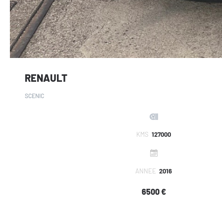
RENAULT
SCENIC
KMS
127000
ANNEE
2016
6500 €