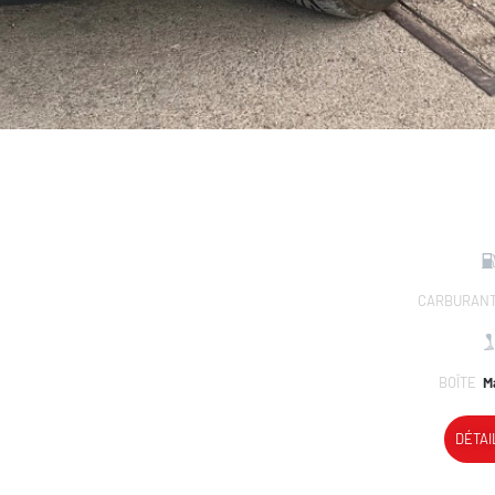
CARBURAN
BOÎTE
Ma
DÉTAI