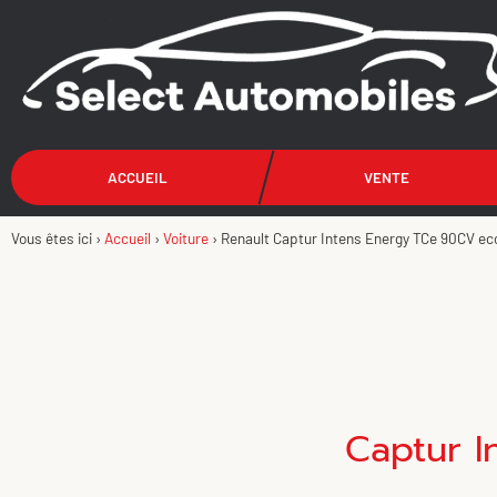
ACCUEIL
VENTE
Vous êtes ici ›
Accueil
›
Voiture
›
Renault Captur Intens Energy TCe 90CV ec
Captur I