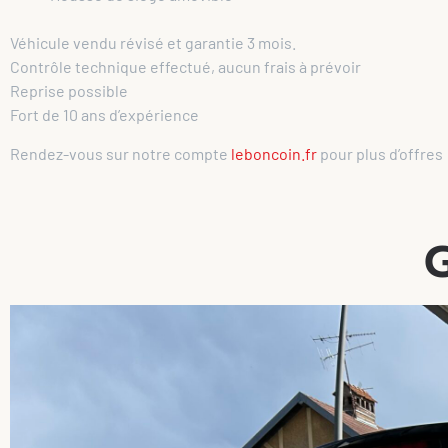
Véhicule vendu révisé et garantie 3 mois.
Contrôle technique effectué, aucun frais à prévoir
Reprise possible
Fort de 10 ans d’expérience
Rendez-vous sur notre compte
leboncoin.fr
pour plus d’offres