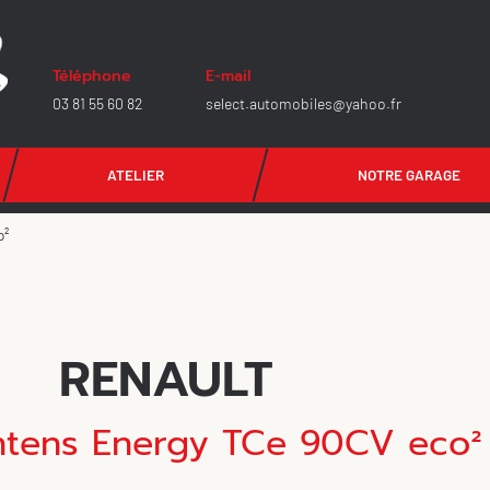
Téléphone
E-mail
03 81 55 60 82
select.automobiles@yahoo.fr
ATELIER
NOTRE GARAGE
o²
RENAULT
ntens Energy TCe 90CV eco²