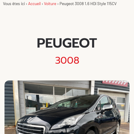
Vous êtes ici ›
Accueil
›
Voiture
›
Peugeot 3008 1.6 HDi Style 115CV
PEUGEOT
3008