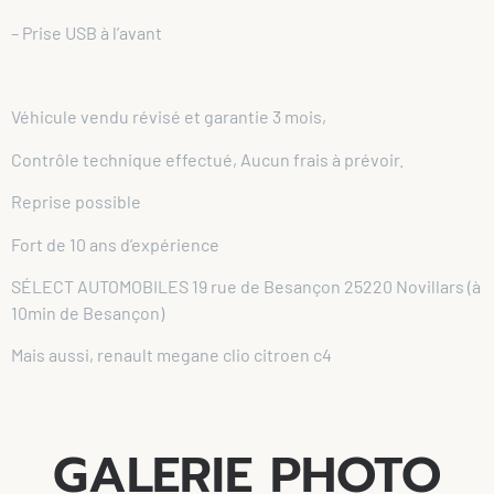
– Prise USB à l’avant
Véhicule vendu révisé et garantie 3 mois,
Contrôle technique effectué, Aucun frais à prévoir.
Reprise possible
Fort de 10 ans d’expérience
SÉLECT AUTOMOBILES 19 rue de Besançon 25220 Novillars (à
10min de Besançon)
Mais aussi, renault megane clio citroen c4
GALERIE PHOTO