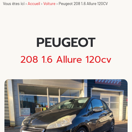
Vous êtes ici ›
Accueil
›
Voiture
›
Peugeot 208 1.6 Allure 120CV
PEUGEOT
208 1.6 Allure 120cv