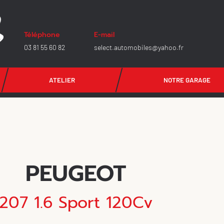
Téléphone
E-mail
03 81 55 60 82
select.automobiles@yahoo.fr
ATELIER
NOTRE GARAGE
PEUGEOT
207 1.6 Sport 120Cv