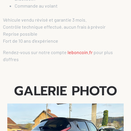
Commande au volant
Véhicule vendu révisé et garantie 3 mois.
Contrôle technique effectué, aucun frais à prévoir
Reprise possible
Fort de 10 ans d’expérience
Rendez-vous sur notre compte
leboncoin.fr
pour plus
d’offres
GALERIE PHOTO