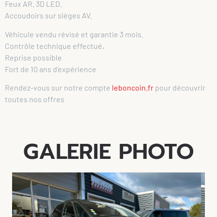
Feux AR. 3D LED.
Accoudoirs sur sièges AV.
Véhicule vendu révisé et garantie 3 mois.
Contrôle technique effectué,
Reprise possible
Fort de 10 ans d’expérience
Rendez-vous sur notre compte
leboncoin.fr
pour découvrir
toutes nos offres
GALERIE PHOTO